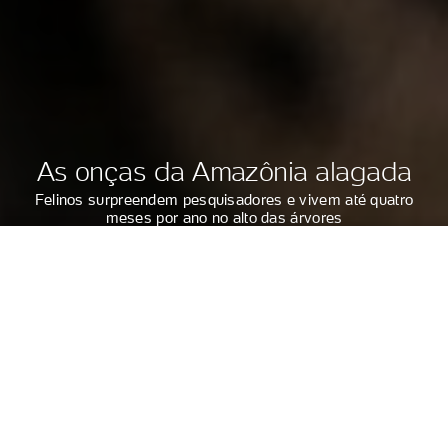
As onças da Amazônia alagada
Felinos surpreendem pesquisadores e vivem até quatro
meses por ano no alto das árvores
POR BRUNO KELLY E MARIA CLARA PESTRE
DA REUTERS
Bruno Kelly