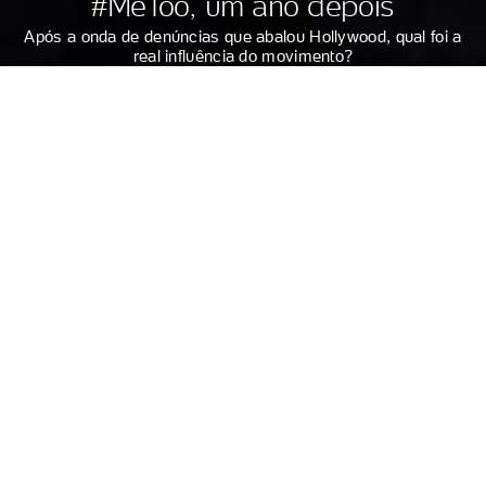
#MeToo, um ano depois
Após a onda de denúncias que abalou Hollywood, qual foi a
real influência do movimento?
BEATRIZ AMENDOLA
DO UOL, EM SÃO PAULO
Eduardo Munoz Alvarez/AFP
Há um ano, uma onda sísmica abalou Hollywood: com
poucos dias de diferença, o jornal "The New York Times" e
a revista "The New Yorker" publicaram dossiês de
denúncias contra o produtor Harvey Weinstein. O
magnata, responsável por filmes como "Shakespeare