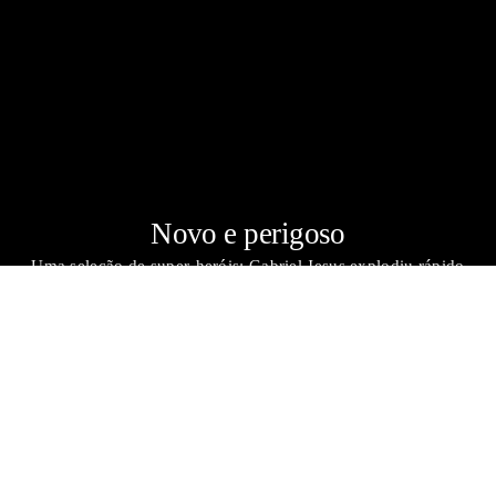
Novo e perigoso
Uma seleção de super-heróis: Gabriel Jesus explodiu rápido
para ser a mais jovem arma de Tite