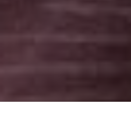
Kaysar: ingênuo ou esperto?
Um dos favoritos a vencer o "BBB18", refugiado sírio cura
papagaios deprimidos e sonha em resgatar a família
Topo